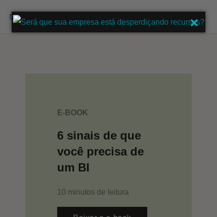
Ir
para
Main
o
Men
conteúdo
E-BOOK
6 sinais de que
você precisa de
um BI
10 minutos de leitura