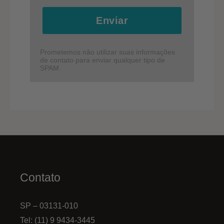
Enviar
Prometemos não utilizar suas informações
de contato para enviar qualquer tipo de
SPAM.
Contato
SP – 03131-010
Tel: (11) 9 9434-3445