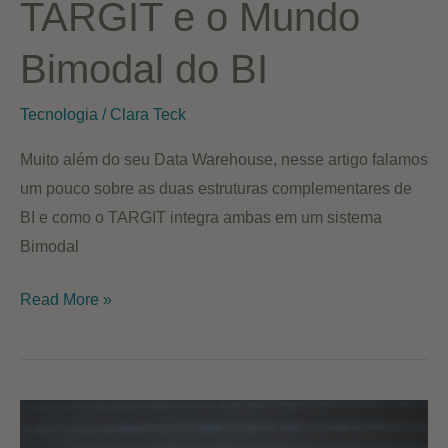
TARGIT e o Mundo
Bimodal do BI
Tecnologia
/
Clara Teck
Muito além do seu Data Warehouse, nesse artigo falamos
um pouco sobre as duas estruturas complementares de
BI e como o TARGIT integra ambas em um sistema
Bimodal
TARGIT
Read More »
e
o
Mundo
Bimodal
do