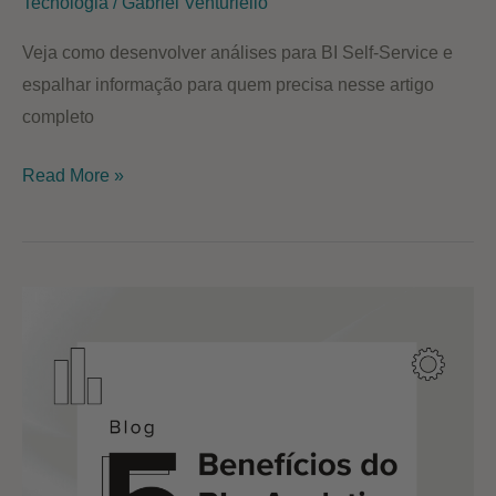
Tecnologia
/
Gabriel Venturiello
Veja como desenvolver análises para BI Self-Service e
espalhar informação para quem precisa nesse artigo
completo
Desenvolvendo
Read More »
um
Dashboard
de
análises
para
BI
Self-
Service