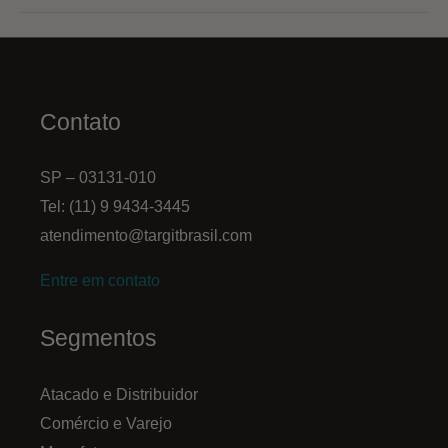
a
Governança
de
Dados
Contato
e
o
SP – 03131-010
BI
Tel: (11) 9 9434-3445
são
atendimento@targitbrasil.com
aliados
cruciais
Entre em contato
para
o
Segmentos
sucesso
do
Atacado e Distribuidor
seu
Comércio e Varejo
negócio