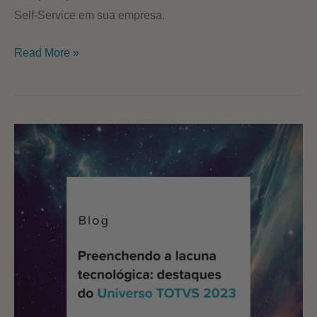
Self-Service em sua empresa.
5
Read More »
benefícios
do
Analytics
Self-
Service